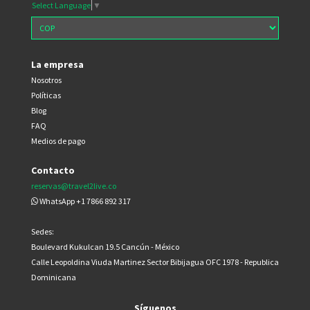
Select Language
▼
La empresa
Nosotros
Políticas
Blog
FAQ
Medios de pago
Contacto
reservas@travel2live.co
WhatsApp +1 7866 892 317
Sedes:
Boulevard Kukulcan 19.5 Cancún - México
Calle Leopoldina Viuda Martinez Sector Bibijagua OFC 1978 - Republica
Dominicana
Síguenos