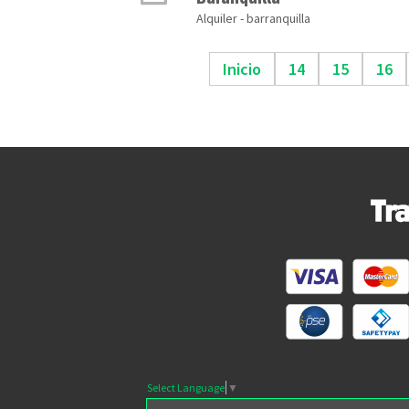
Alquiler - barranquilla
Inicio
14
15
16
Select Language
▼