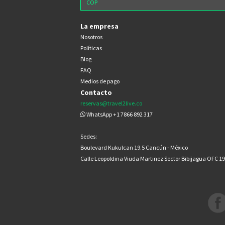
La empresa
Nosotros
Políticas
Blog
FAQ
Medios de pago
Contacto
reservas@travel2live.co
WhatsApp +1 7866 892 317
Sedes:
Boulevard Kukulcan 19.5 Cancún - México
Calle Leopoldina Viuda Martinez Sector Bibijagua OFC 1