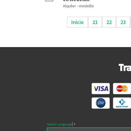
Alquiler - medellin
Inicio
21
22
23
Select Language
▼