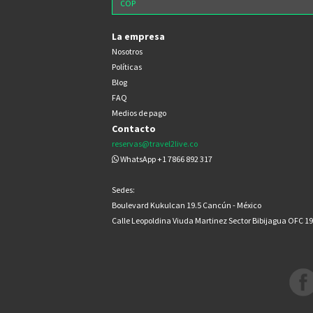
La empresa
Nosotros
Políticas
Blog
FAQ
Medios de pago
Contacto
reservas@travel2live.co
WhatsApp +1 7866 892 317
Sedes:
Boulevard Kukulcan 19.5 Cancún - México
Calle Leopoldina Viuda Martinez Sector Bibijagua OFC 1