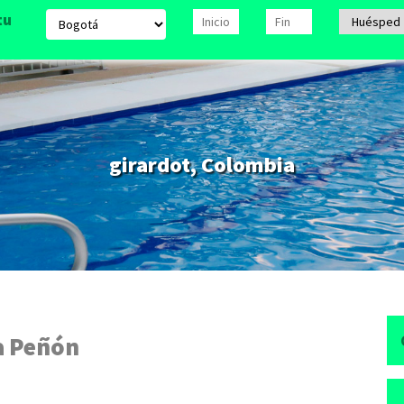
tu
girardot, Colombia
a Peñón