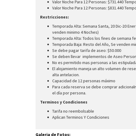
Valor Noche Para 12 Personas: $731.440 Temp
Valor Noche Para 12 Personas: $831.440 Tempo
Restricciones:
Temporada Alta: Semana Santa, 20 Dic-20 En
venden minimo 4 Noches)
Temporada Alta: Todos los fines de semana fest
Temporada Baja: Resto del Año, Se venden m
Se debe pagar tarifa de aseo: $50.000
Se deben llevar implementos de Aseo Person
No es permitido mas personas a las estipula
El alojamiento maneja un alto volumen de rese
alta antelacion.
Capacidad de 12 personas máximo
Para cada reserva se debe comprar adicionalm
el día por persona.
Terminos y Condiciones
Tarifa no reembolsable
Aplican Terminos Y Condiciones
Galeria de Fotos: