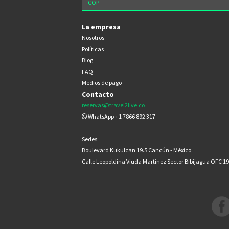
La empresa
Nosotros
Políticas
Blog
FAQ
Medios de pago
Contacto
reservas@travel2live.co
WhatsApp +1 7866 892 317
Sedes:
Boulevard Kukulcan 19.5 Cancún - México
Calle Leopoldina Viuda Martinez Sector Bibijagua OFC 1