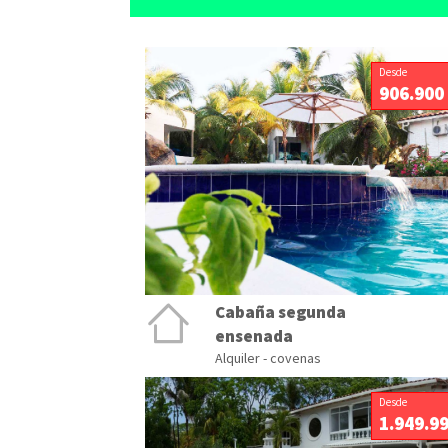
Desde
906.900
Cabaña segunda
ensenada
Alquiler - covenas
Desde
1.949.9