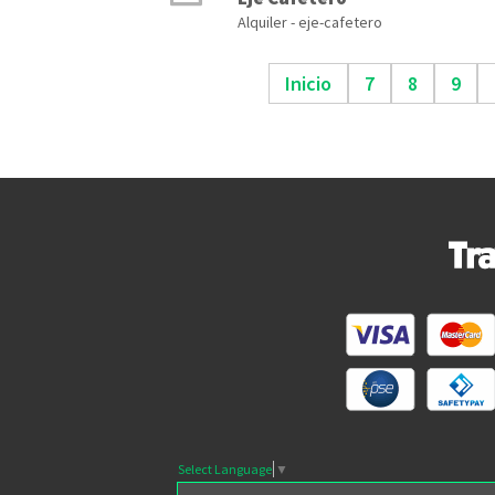
Alquiler - eje-cafetero
Inicio
7
8
9
Select Language
▼