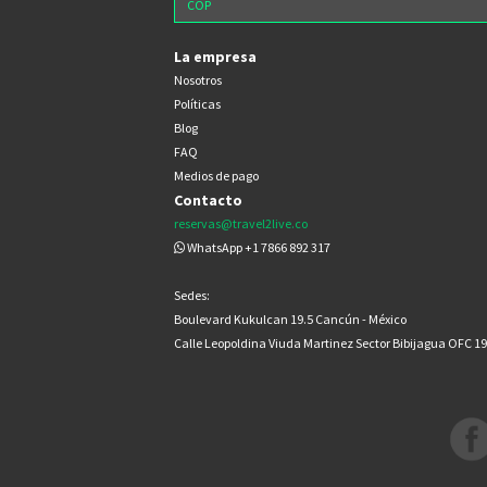
La empresa
Nosotros
Políticas
Blog
FAQ
Medios de pago
Contacto
reservas@travel2live.co
WhatsApp +1 7866 892 317
Sedes:
Boulevard Kukulcan 19.5 Cancún - México
Calle Leopoldina Viuda Martinez Sector Bibijagua OFC 1