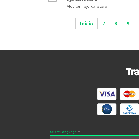
Alquiler - eje-cafetero
Inicio
7
8
9
Select Language
▼