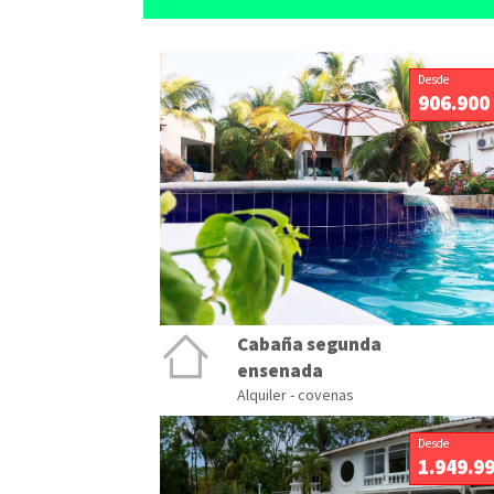
Desde
906.900
Cabaña segunda
ensenada
Alquiler - covenas
Desde
1.949.9