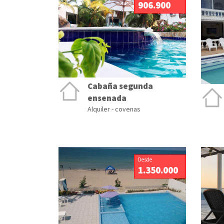
906.900
Cabaña segunda
ensenada
Alquiler - covenas
Desde
1.350.000