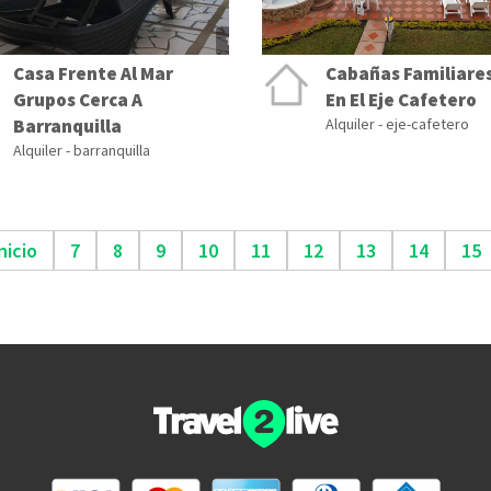
Casa Frente Al Mar
Cabañas Familiare
Grupos Cerca A
En El Eje Cafetero
Barranquilla
Alquiler - eje-cafetero
Alquiler - barranquilla
nicio
7
8
9
10
11
12
13
14
15