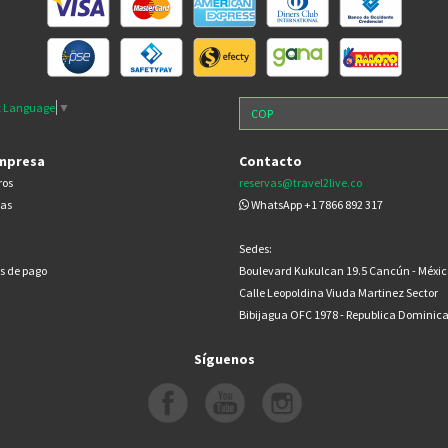
t Language
▼
mpresa
Contacto
ros
reservas@travel2live.co
cas
WhatsApp +1 7866 892 317
Sedes:
s de pago
Boulevard Kukulcan 19.5 Cancún - Méxic
Calle Leopoldina Viuda Martinez Sector
Bibijagua OFC 1978 - Republica Dominic
Síguenos