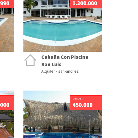
.990
1.200.000
Cabaña Con Piscina
San Luis
Alquiler - san-andres
Desde
.000
450.000