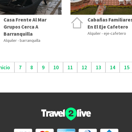
Casa Frente Al Mar
Cabañas Familiare
Grupos Cerca A
En El Eje Cafetero
Barranquilla
Alquiler - eje-cafetero
Alquiler - barranquilla
nicio
7
8
9
10
11
12
13
14
15