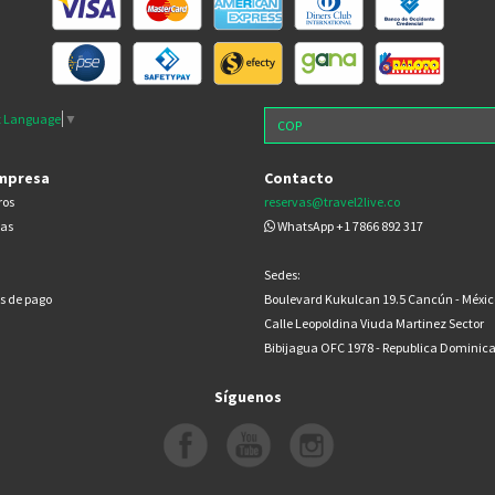
t Language
▼
mpresa
Contacto
ros
reservas@travel2live.co
cas
WhatsApp +1 7866 892 317
Sedes:
s de pago
Boulevard Kukulcan 19.5 Cancún - Méxic
Calle Leopoldina Viuda Martinez Sector
Bibijagua OFC 1978 - Republica Dominic
Síguenos