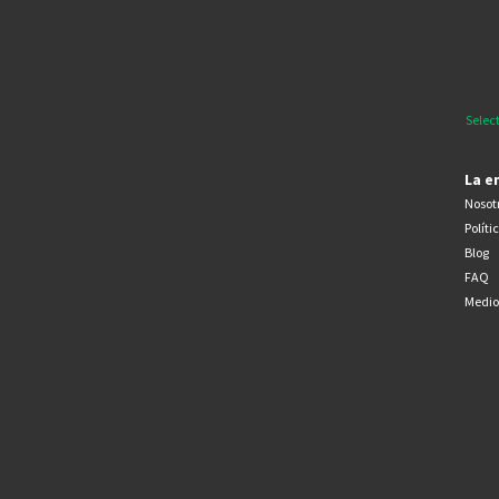
Selec
La e
Nosot
Políti
Blog
FAQ
Medio