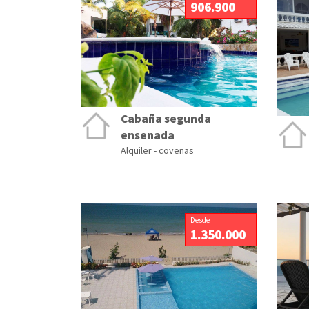
906.900
Cabaña segunda
ensenada
Alquiler - covenas
Desde
1.350.000