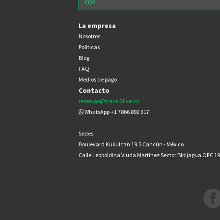
La empresa
Nosotros
Políticas
Blog
FAQ
Medios de pago
Contacto
reservas@travel2live.co
WhatsApp +1 7866 892 317
Sedes:
Boulevard Kukulcan 19.5 Cancún - México
Calle Leopoldina Viuda Martinez Sector Bibijagua OFC 1