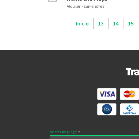
Alquiler - san-andres
Inicio
13
14
15
Select Language
▼