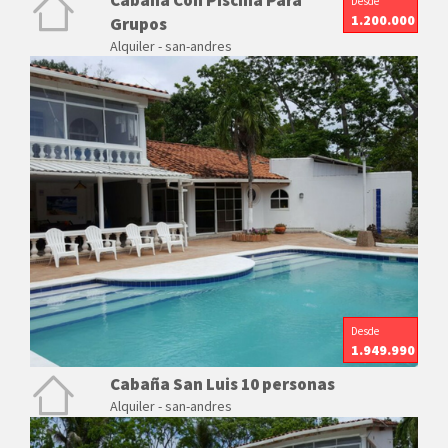
Cabaña Con Piscina Para
Desde
1.200.000
Grupos
Alquiler - san-andres
Desde
1.949.990
Cabaña San Luis 10 personas
Alquiler - san-andres