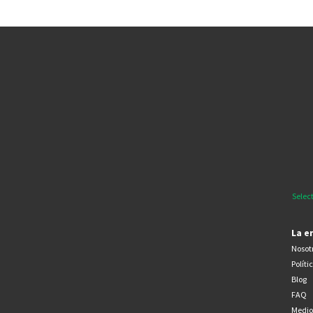
Selec
La e
Nosot
Políti
Blog
FAQ
Medio