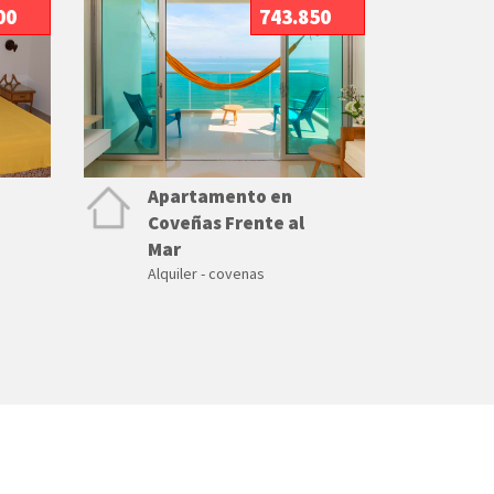
00
743.850
Apartamento en
Coveñas Frente al
Mar
Alquiler - covenas