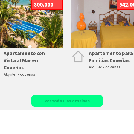
800.000
542.0
Apartamento con
Apartamento para
Vista al Mar en
Familias Coveñas
Coveñas
Alquiler - covenas
Alquiler - covenas
Ver todos los destinos