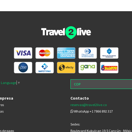
t Language
▼
mpresa
Contacto
ros
reservas@travel2live.co
cas
WhatsApp +1 7866 892 317
Sedes:
s de pago
Boulevard Kukulcan 19.5 Cancún - Méxic