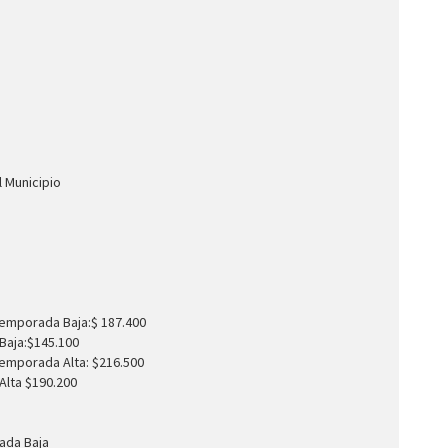
 Municipio
emporada Baja:$ 187.400
Baja:$145.100
emporada Alta: $216.500
lta $190.200
ada Baja