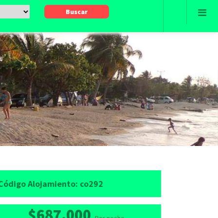
Código Alojamiento:
co292
$687.000