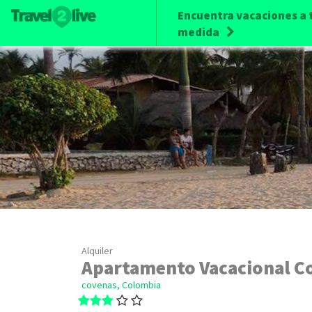
Encuentra vacaciones a 
medida
Alquiler
Apartamento Vacacional C
covenas, Colombia