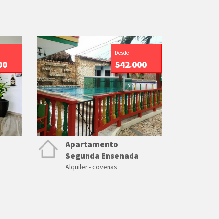
Desde
00
542.000
a
Apartamento
Segunda Ensenada
Alquiler - covenas