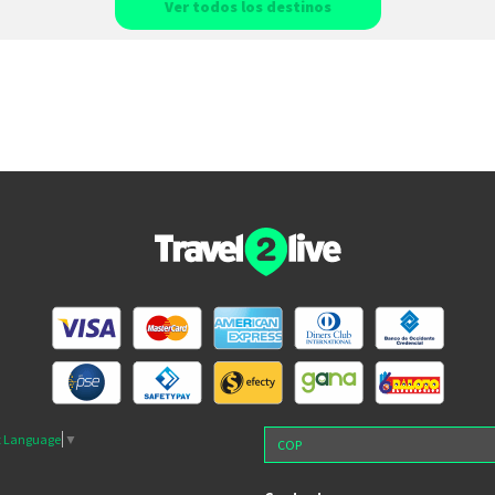
Ver todos los destinos
t Language
▼