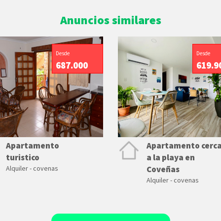
Anuncios similares
Desde
Desde
687.000
619.9
Apartamento
Apartamento cerc
turistico
a la playa en
Alquiler - covenas
Coveñas
Alquiler - covenas