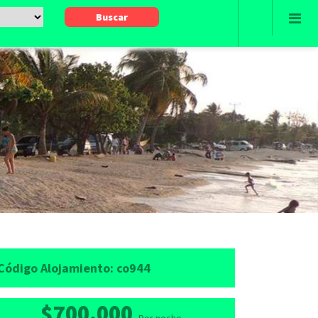
Código Alojamiento:
co944
$700.000