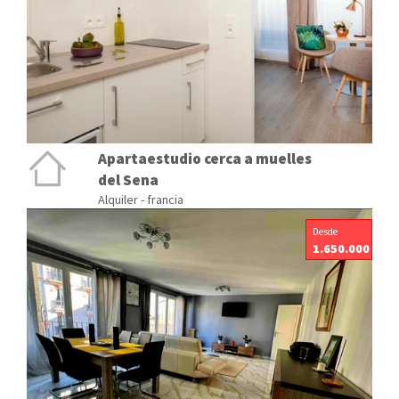
Apartaestudio cerca a muelles
del Sena
Alquiler - francia
Desde
1.650.000