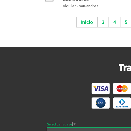
Alquiler - san-andres
Inicio
3
4
5
Select Language
▼