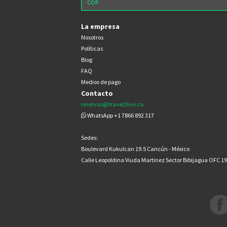
La empresa
Nosotros
Políticas
Blog
FAQ
Medios de pago
Contacto
reservas@travel2live.co
WhatsApp +1 7866 892 317
Sedes:
Boulevard Kukulcan 19.5 Cancún - México
Calle Leopoldina Viuda Martinez Sector Bibijagua OFC 1