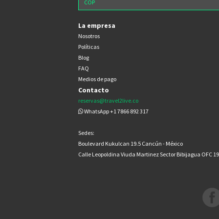
La empresa
Nosotros
Políticas
Blog
FAQ
Medios de pago
Contacto
reservas@travel2live.co
WhatsApp +1 7866 892 317
Sedes:
Boulevard Kukulcan 19.5 Cancún - México
Calle Leopoldina Viuda Martinez Sector Bibijagua OFC 1