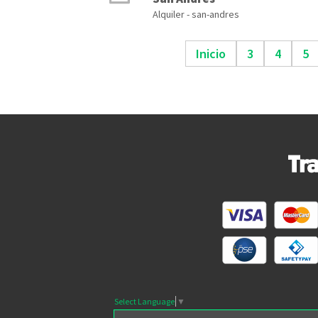
Alquiler - san-andres
Inicio
3
4
5
Select Language
▼