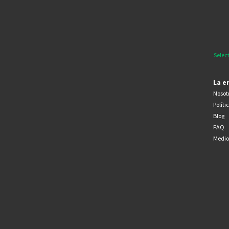
Selec
La e
Nosot
Políti
Blog
FAQ
Medio