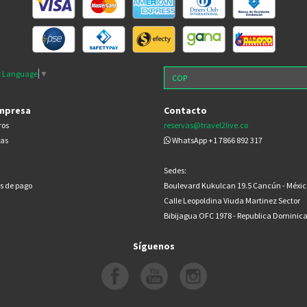
t Language
▼
mpresa
Contacto
ros
reservas@travel2live.co
cas
WhatsApp +1 7866 892 317
Sedes:
s de pago
Boulevard Kukulcan 19.5 Cancún - Méxic
Calle Leopoldina Viuda Martinez Sector
Bibijagua OFC 1978 - Republica Dominic
Síguenos