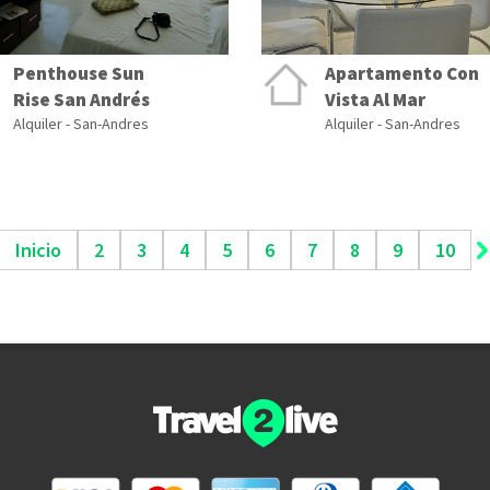
Penthouse Sun
Apartamento Con
Rise San Andrés
Vista Al Mar
Alquiler - San-Andres
Alquiler - San-Andres
Inicio
2
3
4
5
6
7
8
9
10