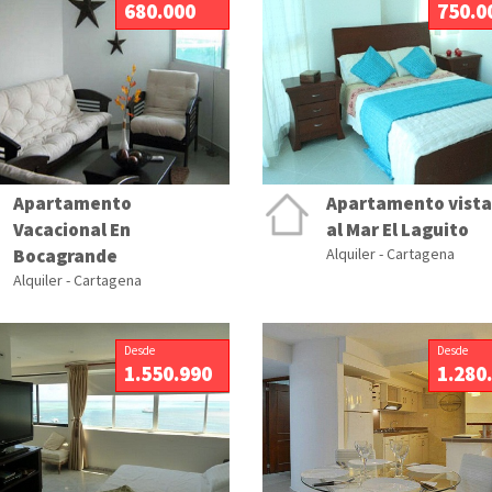
680.000
750.0
Apartamento
Apartamento vista
Vacacional En
al Mar El Laguito
Bocagrande
Alquiler - Cartagena
Alquiler - Cartagena
Desde
Desde
1.550.990
1.280