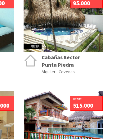
00
95.000
Cabañas Sector
Punta Piedra
Alquiler - Covenas
Desde
.000
515.000