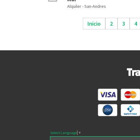
Alquiler - San-Andres
Inicio
2
3
4
Select Language
▼