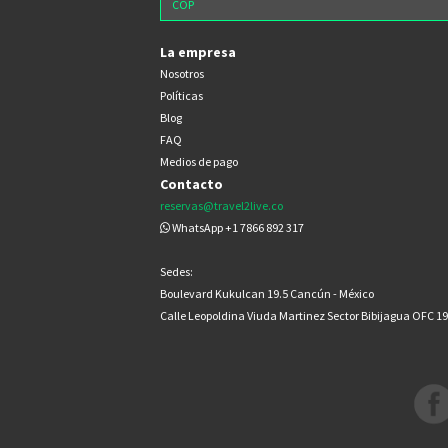
La empresa
Nosotros
Políticas
Blog
FAQ
Medios de pago
Contacto
reservas@travel2live.co
WhatsApp +1 7866 892 317
Sedes:
Boulevard Kukulcan 19.5 Cancún - México
Calle Leopoldina Viuda Martinez Sector Bibijagua OFC 1